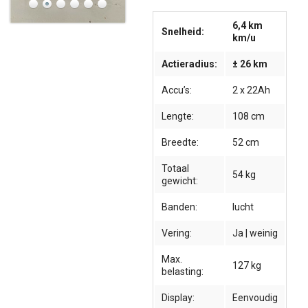
6,4 km
Snelheid:
km/u
Actieradius:
± 26 km
Accu’s:
2 x 22Ah
Lengte:
108 cm
Breedte:
52 cm
Totaal
54 kg
gewicht:
Banden:
lucht
Vering:
Ja | weinig
Max.
127 kg
belasting:
Display:
Eenvoudig