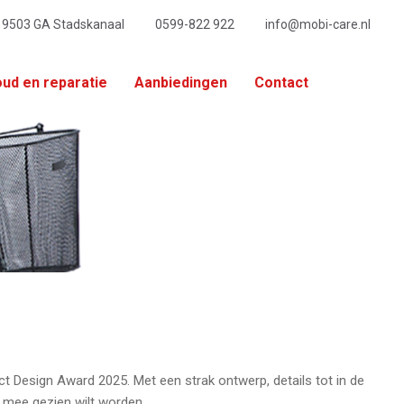
, 9503 GA Stadskanaal
0599-822 922
info@mobi-care.nl
ud en reparatie
Aanbiedingen
Contact
t Design Award 2025. Met een strak ontwerp, details tot in de
u mee gezien wilt worden.