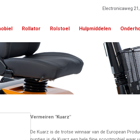
Electronicaweg 21
obiel
Rollator
Rolstoel
Hulpmiddelen
Onderho
Vermeiren "Kuarz"
De Kuarz is de trotse winnaar van de European Produc
puntjes is de Kuarz een hele fijne scootmobiel waar 