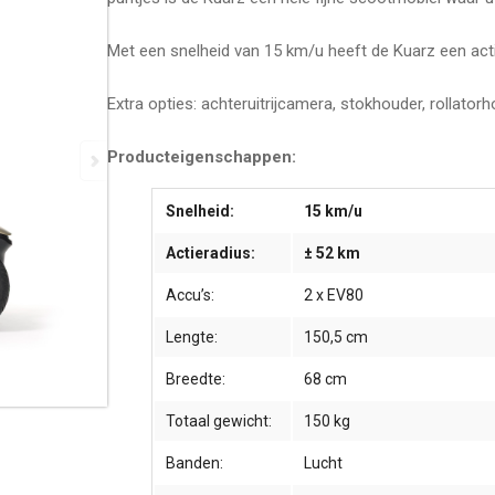
Met een snelheid van 15 km/u heeft de Kuarz een act
Extra opties: achteruitrijcamera, stokhouder, rollato
Producteigenschappen:
Snelheid:
15 km/u
Actieradius:
± 52 km
Accu’s:
2 x EV80
Lengte:
150,5 cm
Breedte:
68 cm
Totaal gewicht:
150 kg
Banden:
Lucht