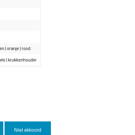
oen | oranje | rood
gels | krukkenhouder
Niet akkoord