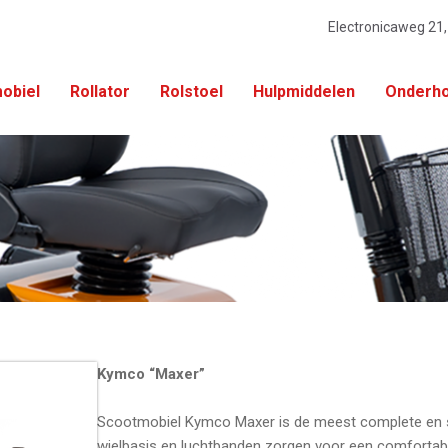
Electronicaweg 21
obiel
Rollator
Rolstoel
Hulpmiddelen
Onderho
Kymco “Maxer”
Scootmobiel Kymco Maxer is de meest complete en spo
wielbasis en luchtbanden zorgen voor een comfortabele