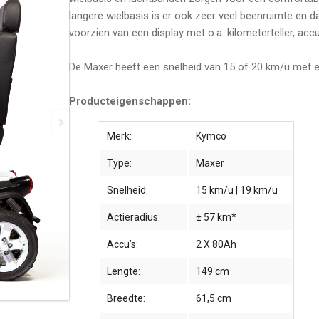
langere wielbasis is er ook zeer veel beenruimte en 
voorzien van een display met o.a. kilometerteller, accu-
De Maxer heeft een snelheid van 15 of 20 km/u met e
Producteigenschappen:
Merk:
Kymco
Type:
Maxer
Snelheid:
15 km/u | 19 km/u
Actieradius:
± 57 km*
Accu’s:
2 X 80Ah
Lengte:
149 cm
Breedte:
61,5 cm